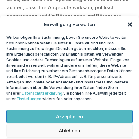
achten, dass ihre Angebote wirksam, politisch
ausgewogen und für Bürgerinnen und Bürger gut
nutzbar sind.
Einwilligung verwalten
Ich freue mich darauf, in den kommenden Jahren
Wir benötigen Ihre Zustimmung, bevor Sie unsere Website weiter
besuchen können.Wenn Sie unter 16 Jahre alt sind und Ihre
gemeinsam mit meinen Kolleginnen und Kollegen im
Zustimmung zu freiwilligen Diensten geben möchten, müssen Sie
Kuratorium die wichtige Arbeit der bpb konstruktiv zu
Ihre Erziehungsberechtigten um Erlaubnis bitten.Wir verwenden
Cookies und andere Technologien auf unserer Website. Einige von
unterstützen.
ihnen sind essenziell, während andere uns helfen, diese Website
und Ihre Erfahrung zu verbessern.Personenbezogene Daten können
verarbeitet werden (z. B. IP-Adressen), z. B. für personalisierte
Anzeigen und Inhalte oder Anzeigen- und Inhaltsmessung.Weitere
Informationen über die Verwendung Ihrer Daten finden Sie in
unserer
Datenschutzerklärung
.Sie können Ihre Auswahl jederzeit
unter
Einstellungen
widerrufen oder anpassen.
© 2026
Prof. Dr. Hendrik Streeck
| Webdesign by
Webauftritt-Bonn
Akzeptieren
Ablehnen