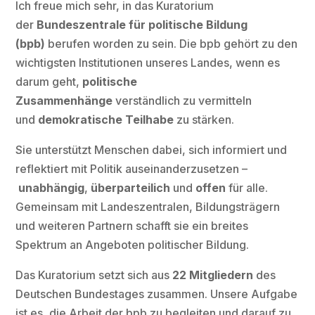
Ich freue mich sehr, in das Kuratorium
der
Bundeszentrale für politische Bildung
(bpb)
berufen worden zu sein. Die bpb gehört zu den
wichtigsten Institutionen unseres Landes, wenn es
darum geht,
politische
Zusammenhänge
verständlich zu vermitteln
und
demokratische Teilhabe
zu stärken.
Sie unterstützt Menschen dabei, sich informiert und
reflektiert mit Politik auseinanderzusetzen –
unabhängig
,
überparteilich
und
offen
für alle.
Gemeinsam mit Landeszentralen, Bildungsträgern
und weiteren Partnern schafft sie ein breites
Spektrum an Angeboten politischer Bildung.
Das Kuratorium setzt sich aus
22 Mitgliedern
des
Deutschen Bundestages zusammen. Unsere Aufgabe
ist es, die Arbeit der bpb zu begleiten und darauf zu