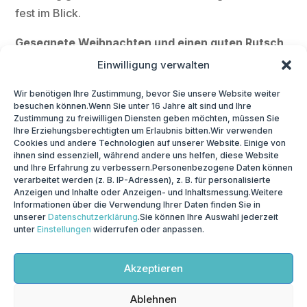
fest im Blick.
Gesegnete Weihnachten und einen guten Rutsch
in ein gesundes Neues Jahr!
Einwilligung verwalten
Herzlich,
Wir benötigen Ihre Zustimmung, bevor Sie unsere Website weiter
besuchen können.Wenn Sie unter 16 Jahre alt sind und Ihre
Zustimmung zu freiwilligen Diensten geben möchten, müssen Sie
Ihr
Ihre Erziehungsberechtigten um Erlaubnis bitten.Wir verwenden
Cookies und andere Technologien auf unserer Website. Einige von
Hendrik Streeck
ihnen sind essenziell, während andere uns helfen, diese Website
und Ihre Erfahrung zu verbessern.Personenbezogene Daten können
verarbeitet werden (z. B. IP-Adressen), z. B. für personalisierte
Anzeigen und Inhalte oder Anzeigen- und Inhaltsmessung.Weitere
Informationen über die Verwendung Ihrer Daten finden Sie in
unserer
Datenschutzerklärung
.Sie können Ihre Auswahl jederzeit
unter
Einstellungen
widerrufen oder anpassen.
© 2026
Prof. Dr. Hendrik Streeck
| Webdesign by
Webauftritt-Bonn
Akzeptieren
Ablehnen